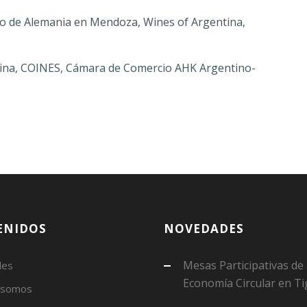
 de Alemania en Mendoza, Wines of Argentina,
ina, COINES, Cámara de Comercio AHK Argentino-
ENIDOS
NOVEDADES
Mesas Participativas de
des
Economía Circular en Ti
 somos