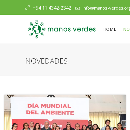
+54 11 4342-2342
info@manos-verdes.or
HOME
NO
NOVEDADES