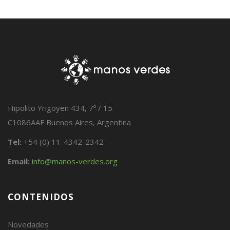
Hipolito Yrigoyen 434, 7º / 15
C1086AAF Buenos Aires, Argentina
Tel:
+54 (0) 11-4342-2342
Email:
info@manos-verdes.org
CONTENIDOS
Novedades