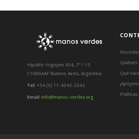
CONT
Noveda
Quiénes
Hipolito Yrigoyen 434, 7º / 15
Qué hac
C1086AAF Buenos Aires, Argentina
¡Apóyeno
Tel:
+54 (0) 11-4342-2342
Políticas
Email:
info@manos-verdes.org