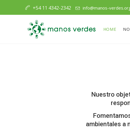
+54 11 4342-2342
info@manos-verdes.or
HOME
NO
Nuestro objet
respon
Fomentamos e
ambientales a n