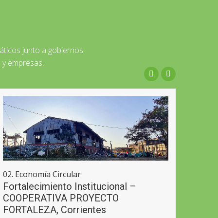
ticos junto a gobiernos
s y empresas.
02. Economía Circular
05. 
Fortalecimiento Institucional –
«Cre
COOPERATIVA PROYECTO
form
FORTALEZA, Corrientes
sust