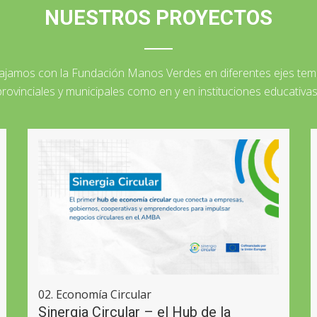
NUESTROS PROYECTOS
ajamos con la Fundación Manos Verdes en diferentes ejes temá
provinciales y municipales como en y en instituciones educativa
02. Economía Circular
Sinergia Circular – el Hub de la