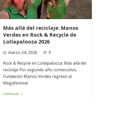
Más allá del reciclaje: Manos
¡Fi
Verdes en Rock & Recycle de
la 
Lollapalooza 2026
Sin
marzo 24, 2026
0
m
Rock & Recycle en Lollapalooza: Más allá del
Más 
reciclaje Por segundo año consecutivo,
Sine
Fundación Manos Verdes regresó al
capa
Megafestival
Conti
Continuar