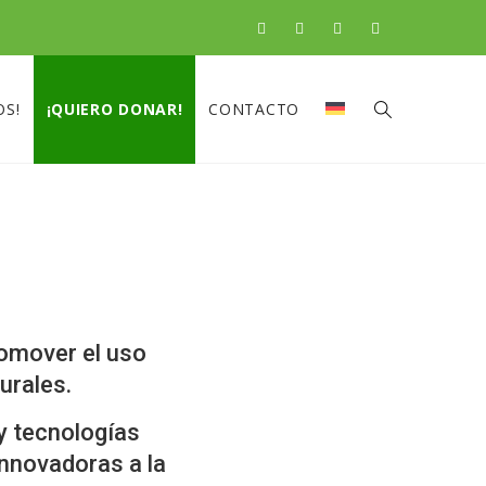
OS!
¡QUIERO DONAR!
CONTACTO
romover el uso
urales.
y tecnologías
innovadoras a la