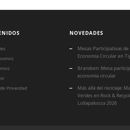
ENIDOS
NOVEDADES
Mesas Participativas de
des
Economía Circular en Ti
 somos
Brandsen: Mesa particip
emos
economía circular
s!
Más allá del reciclaje: 
 de Privacidad
Verdes en Rock & Recycl
Lollapalooza 2026