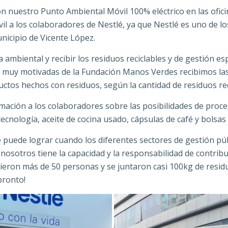
on nuestro Punto Ambiental Móvil 100% eléctrico en las ofici
l a los colaboradores de Nestlé, ya que Nestlé es uno de lo
nicipio de Vicente López.
ambiental y recibir los residuos reciclables y de gestión e
s muy motivadas de la Fundación Manos Verdes recibimos las
ctos hechos con residuos, según la cantidad de residuos rec
ción a los colaboradores sobre las posibilidades de procesa
 tecnología, aceite de cocina usado, cápsulas de café y bolsa
 puede lograr cuando los diferentes sectores de gestión públ
sotros tiene la capacidad y la responsabilidad de contribu
ieron más de 50 personas y se juntaron casi 100kg de residu
pronto!