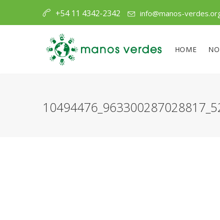
+54 11 4342-2342
info@manos-verdes.or
HOME
NO
10494476_963300287028817_5