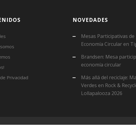
ENIDOS
NOVEDADES
Mesas Participativas de
des
Economía Circular en Ti
 somos
Brandsen: Mesa particip
emos
economía circular
s!
Más allá del reciclaje: 
 de Privacidad
Verdes en Rock & Recycl
Lollapalooza 2026