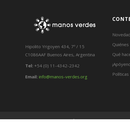
CONT
Noveda
Quiénes
Hipolito Yrigoyen 434, 7º / 15
Qué hac
C1086AAF Buenos Aires, Argentina
¡Apóyeno
Tel:
+54 (0) 11-4342-2342
Políticas
Email:
info@manos-verdes.org
@COPYRIGHT: FUNDACIÓN MANOS VERDES 2026