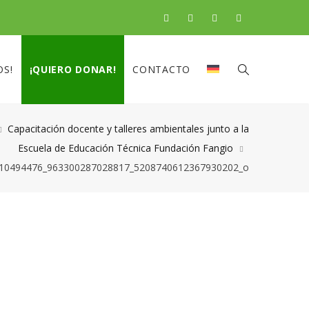
OS!
¡QUIERO DONAR!
CONTACTO
Capacitación docente y talleres ambientales junto a la
Escuela de Educación Técnica Fundación Fangio
10494476_963300287028817_5208740612367930202_o