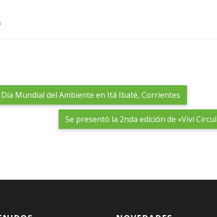
s
 Día Mundial del Ambiente en Itá Ibaté, Corrientes
Se presentó la 2nda edición de «Viví Circu