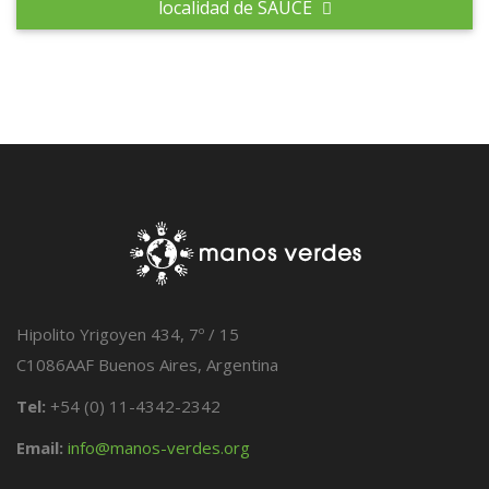
localidad de SAUCE
Hipolito Yrigoyen 434, 7º / 15
C1086AAF Buenos Aires, Argentina
Tel:
+54 (0) 11-4342-2342
Email:
info@manos-verdes.org