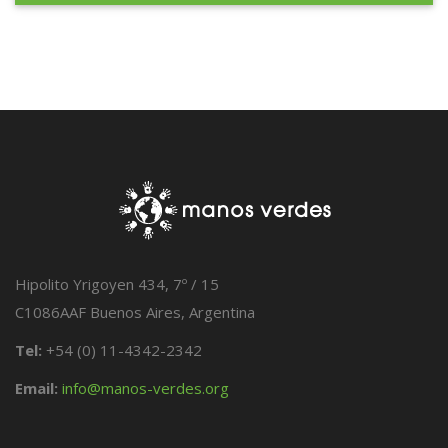
Hipolito Yrigoyen 434, 7º / 15
C1086AAF Buenos Aires, Argentina
Tel:
+54 (0) 11-4342-2342
Email:
info@manos-verdes.org