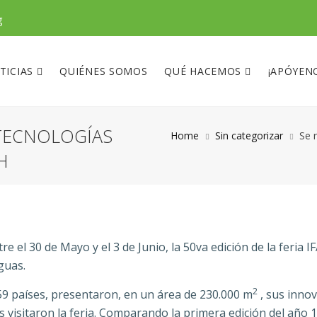
g
TICIAS
QUIÉNES SOMOS
QUÉ HACEMOS
¡APÓYEN
 TECNOLOGÍAS
Home
Sin categorizar
Se 
H
re el 30 de Mayo y el 3 de Junio, la 50va edición de la feria 
guas.
2
 59 países, presentaron, en un área de 230.000 m
, sus inno
es visitaron la feria. Comparando la primera edición del año 