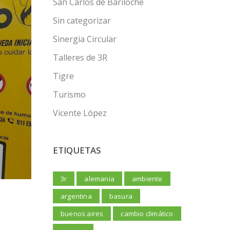
San Carlos de Bariloche
Sin categorizar
Sinergia Circular
Talleres de 3R
Tigre
Turismo
Vicente López
ETIQUETAS
3r
alemania
ambiente
n
argentina
basura
buenos aires
cambio climático