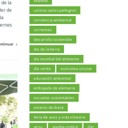
ceamse
 de la
ler de
colonia carlos pellegrini
la
conciencia ambiental
iernes
corrientes
desarrollo sostenible
ntinuar
dia de la tierra
dia mundial del ambiente
día verde
economia circular
educación ambiental
embajada de alemania
escuelas sustentables
esteros de iberá
feria de aves y vida silvestre
girsu
goethe institut
ifat