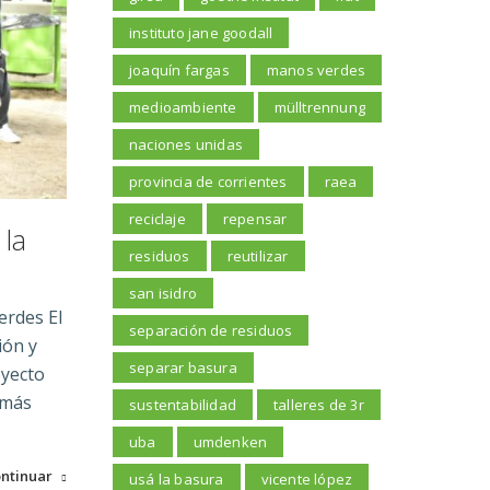
instituto jane goodall
joaquín fargas
manos verdes
medioambiente
mülltrennung
naciones unidas
provincia de corrientes
raea
reciclaje
repensar
 la
residuos
reutilizar
san isidro
erdes El
separación de residuos
ión y
separar basura
oyecto
emás
sustentabilidad
talleres de 3r
uba
umdenken
ntinuar
usá la basura
vicente lópez