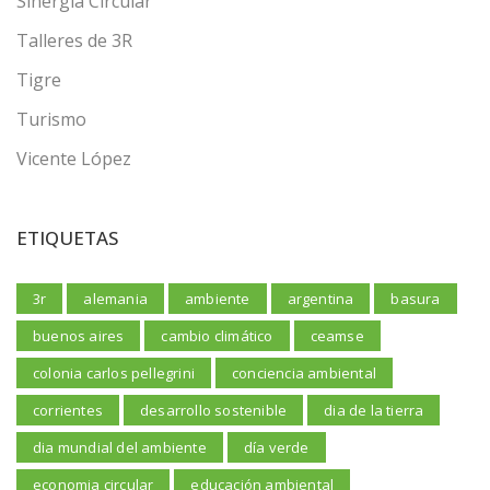
Sinergia Circular
Talleres de 3R
Tigre
Turismo
Vicente López
ETIQUETAS
3r
alemania
ambiente
argentina
basura
buenos aires
cambio climático
ceamse
colonia carlos pellegrini
conciencia ambiental
corrientes
desarrollo sostenible
dia de la tierra
dia mundial del ambiente
día verde
economia circular
educación ambiental