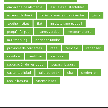
embajada de alemania
escuelas sustentables
esteros de iberá
feria de aves y vida silvestre
girsu
goethe institut
ifat
instituto jane goodall
joaquín fargas
manos verdes
medioambiente
mülltrennung
naciones unidas
provincia de corrientes
raea
reciclaje
repensar
residuos
reutilizar
san isidro
separación de residuos
separar basura
sustentabilidad
talleres de 3r
uba
umdenken
usá la basura
vicente lópez