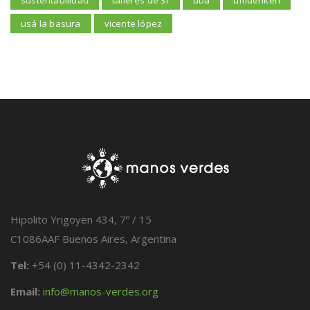
sustentabilidad
talleres de 3r
uba
umdenken
usá la basura
vicente lópez
Hipolito Yrigoyen 434, 7º / 15
C1086AAF Buenos Aires, Argentina
Tel:
+54 (0) 11-4342-2342
Email:
info@manos-verdes.org