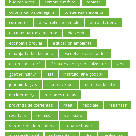
buenos aires
cambio climático
ceamse
colonia carlos pellegrini
conciencia ambiental
corrientes
desarrollo sostenible
dia de la tierra
dia mundial del ambiente
día verde
economia circular
educación ambiental
embajada de alemania
escuelas sustentables
esteros de iberá
feria de aves y vida silvestre
girsu
goethe institut
ifat
instituto jane goodall
joaquín fargas
manos verdes
medioambiente
mülltrennung
naciones unidas
provincia de corrientes
raea
reciclaje
repensar
residuos
reutilizar
san isidro
separación de residuos
separar basura