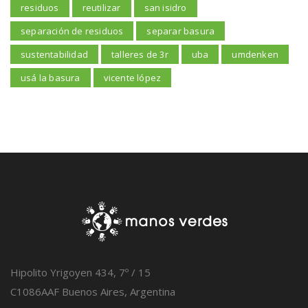
residuos
reutilizar
san isidro
separación de residuos
separar basura
sustentabilidad
talleres de 3r
uba
umdenken
usá la basura
vicente lópez
Hipolito Yrigoyen 434, 7º / 15
C1086AAF Buenos Aires, Argentina