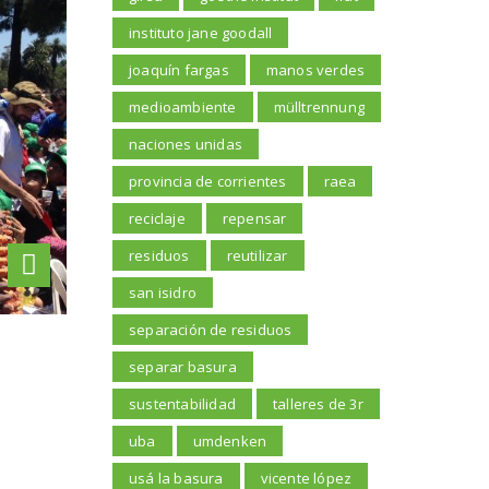
instituto jane goodall
joaquín fargas
manos verdes
medioambiente
mülltrennung
naciones unidas
provincia de corrientes
raea
reciclaje
repensar
residuos
reutilizar
san isidro
separación de residuos
separar basura
sustentabilidad
talleres de 3r
uba
umdenken
usá la basura
vicente lópez