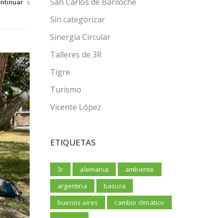
San Carlos de Bariloche
ntinuar
Sin categorizar
Sinergia Circular
Talleres de 3R
Tigre
Turismo
Vicente López
ETIQUETAS
3r
alemania
ambiente
argentina
basura
buenos aires
cambio climático