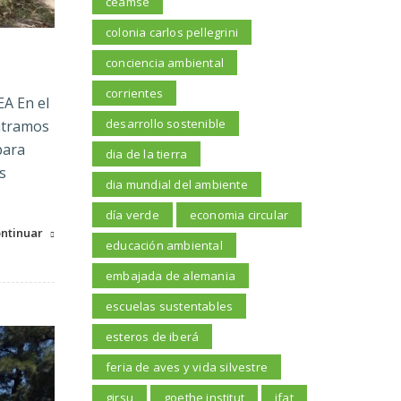
ceamse
colonia carlos pellegrini
conciencia ambiental
corrientes
EA En el
desarrollo sostenible
ontramos
para
dia de la tierra
s
dia mundial del ambiente
día verde
economia circular
ntinuar
educación ambiental
embajada de alemania
escuelas sustentables
esteros de iberá
feria de aves y vida silvestre
girsu
goethe institut
ifat