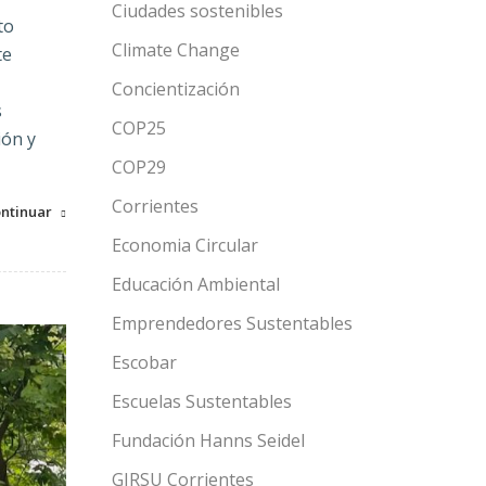
Ciudades sostenibles
to
Climate Change
te
Concientización
s
COP25
ión y
COP29
Corrientes
ntinuar
Economia Circular
Educación Ambiental
Emprendedores Sustentables
Escobar
Escuelas Sustentables
Fundación Hanns Seidel
GIRSU Corrientes