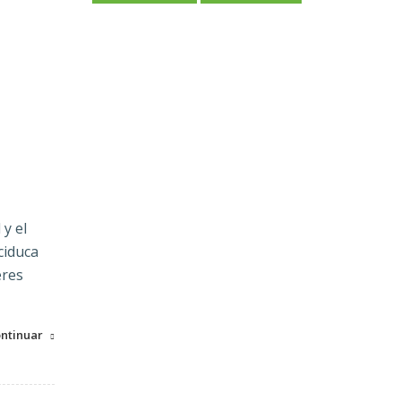
y el
ciduca
eres
ntinuar