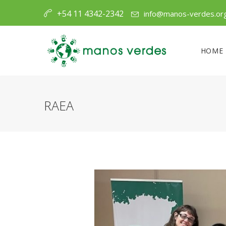
+54 11 4342-2342
info@manos-verdes.or
HOME
RAEA