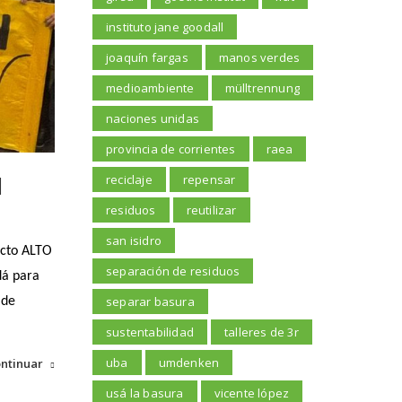
instituto jane goodall
joaquín fargas
manos verdes
medioambiente
mülltrennung
naciones unidas
provincia de corrientes
raea
l
reciclaje
repensar
residuos
reutilizar
san isidro
ecto ALTO
separación de residuos
dá para
separar basura
 de
sustentabilidad
talleres de 3r
uba
umdenken
ntinuar
usá la basura
vicente lópez