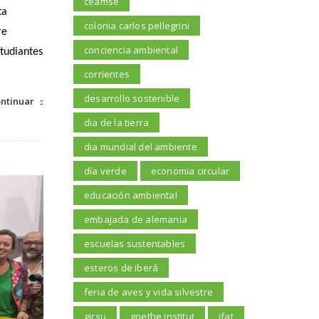
ceamse
ta
colonia carlos pellegrini
re
conciencia ambiental
studiantes
corrientes
desarrollo sostenible
ntinuar
dia de la tierra
dia mundial del ambiente
día verde
economia circular
educación ambiental
embajada de alemania
escuelas sustentables
esteros de iberá
feria de aves y vida silvestre
girsu
goethe institut
ifat