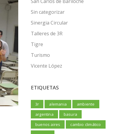
San Carlos de Bariloche
Sin categorizar
Sinergia Circular
Talleres de 3R
Tigre
Turismo
Vicente López
ETIQUETAS
3r
alemania
ambiente
argentina
basura
buenos aires
cambio climático