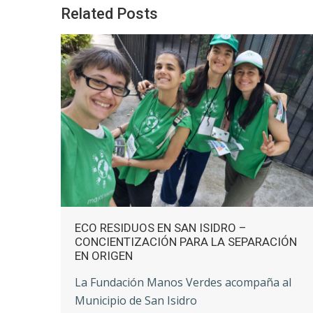
Related Posts
IÓN
EXITÓSO TALLER «CONCIENCIA Y ACCIÓN»
EN EL BIOPARQUE TEMAIKÉN
 al
Conciencia y Acción: una taller de
concientización ambiental en el