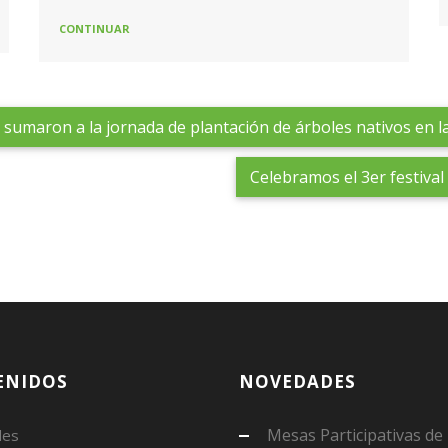
 sumaron a la jornada de plantación de árboles nativos en l
Celebramos el 3er festival
ENIDOS
NOVEDADES
Mesas Participativas de
des