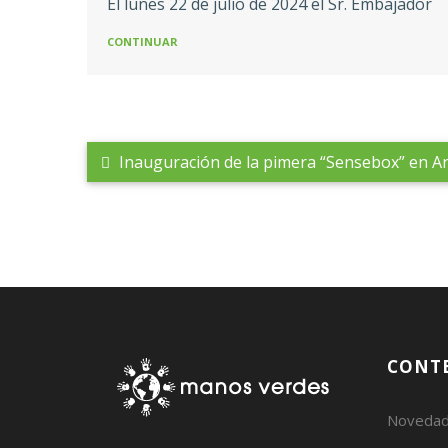
El lunes 22 de julio de 2024 el Sr. Embajador
CONTINUAR
Inauguración de la pimera “Sensebox” en Arg
CONT
Noveda