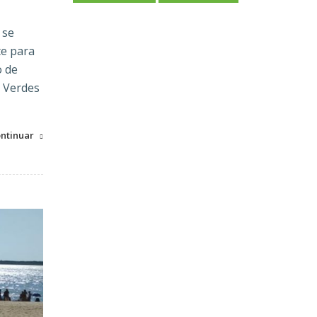
 se
te para
o de
s Verdes
ntinuar