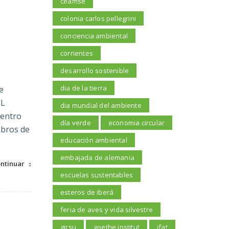
ceamse
colonia carlos pellegrini
conciencia ambiental
corrientes
desarrollo sostenible
dia de la tierra
e
OL
dia mundial del ambiente
entro
día verde
economia circular
mbros de
educación ambiental
embajada de alemania
ntinuar
escuelas sustentables
esteros de iberá
feria de aves y vida silvestre
girsu
goethe institut
ifat