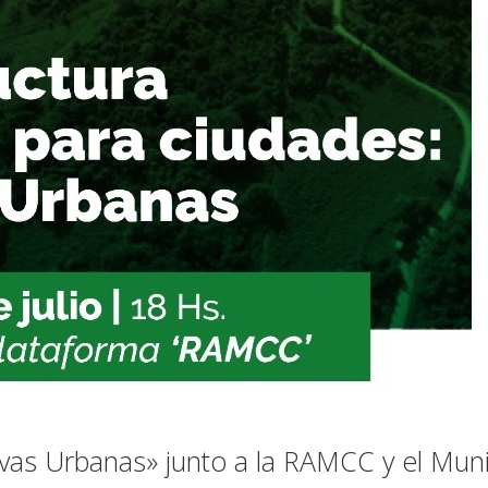
rvas Urbanas» junto a la RAMCC y el Muni