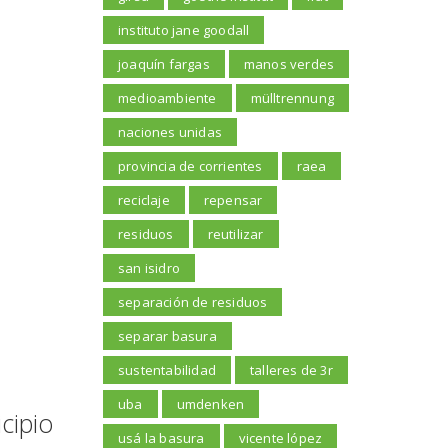
instituto jane goodall
joaquín fargas
manos verdes
medioambiente
mülltrennung
naciones unidas
provincia de corrientes
raea
reciclaje
repensar
residuos
reutilizar
san isidro
separación de residuos
separar basura
sustentabilidad
talleres de 3r
uba
umdenken
cipio
usá la basura
vicente lópez