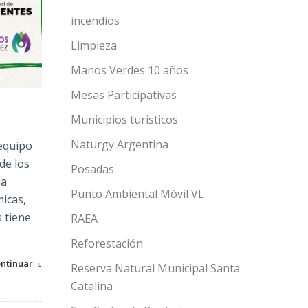
incendios
Limpieza
Manos Verdes 10 años
Mesas Participativas
Municipios turisticos
Naturgy Argentina
 equipo
de los
Posadas
la
Punto Ambiental Móvil VL
micas,
 tiene
RAEA
Reforestación
ntinuar
Reserva Natural Municipal Santa
Catalina