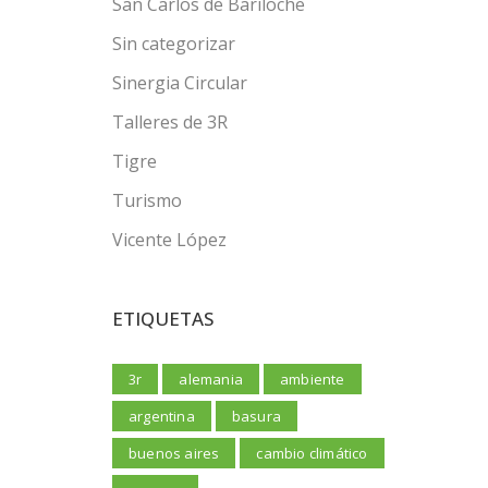
San Carlos de Bariloche
Sin categorizar
Sinergia Circular
Talleres de 3R
Tigre
Turismo
Vicente López
ETIQUETAS
3r
alemania
ambiente
argentina
basura
buenos aires
cambio climático