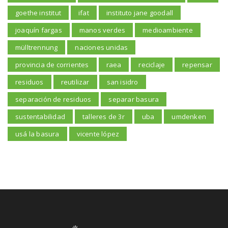
goethe institut
ifat
instituto jane goodall
joaquín fargas
manos verdes
medioambiente
mülltrennung
naciones unidas
provincia de corrientes
raea
reciclaje
repensar
residuos
reutilizar
san isidro
separación de residuos
separar basura
sustentabilidad
talleres de 3r
uba
umdenken
usá la basura
vicente lópez