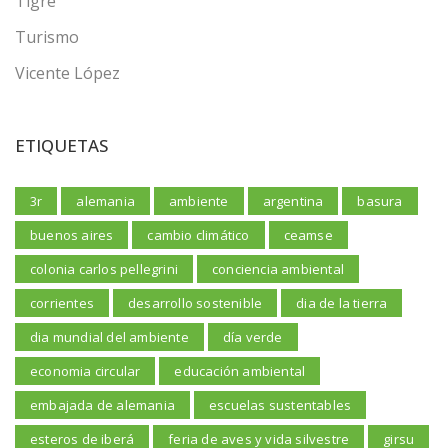
Tigre
Turismo
Vicente López
ETIQUETAS
3r
alemania
ambiente
argentina
basura
buenos aires
cambio climático
ceamse
colonia carlos pellegrini
conciencia ambiental
corrientes
desarrollo sostenible
dia de la tierra
dia mundial del ambiente
día verde
economia circular
educación ambiental
embajada de alemania
escuelas sustentables
esteros de iberá
feria de aves y vida silvestre
girsu