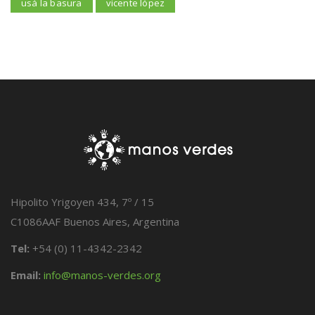
usá la basura
vicente lópez
Hipolito Yrigoyen 434, 7º / 15
C1086AAF Buenos Aires, Argentina
Tel:
+54 (0) 11-4342-2342
Email:
info@manos-verdes.org