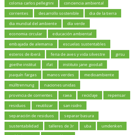
colonia carlos pellegrini
conciencia ambiental
corrientes
desarrollo sostenible
dia de la tierra
dia mundial del ambiente
día verde
economia circular
educación ambiental
embajada de alemania
escuelas sustentables
esteros de iberá
feria de aves y vida silvestre
girsu
goethe institut
ifat
instituto jane goodall
joaquín fargas
manos verdes
medioambiente
mülltrennung
naciones unidas
provincia de corrientes
raea
reciclaje
repensar
residuos
reutilizar
san isidro
separación de residuos
separar basura
sustentabilidad
talleres de 3r
uba
umdenken