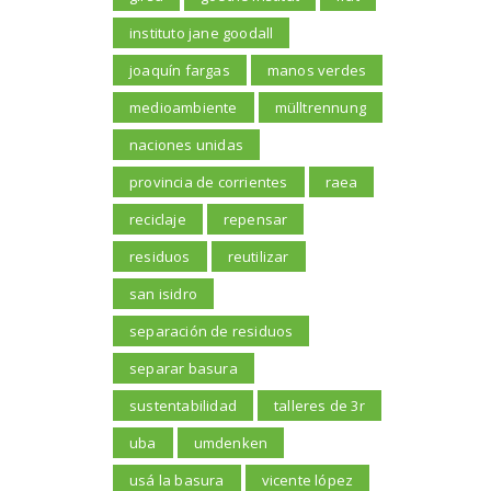
instituto jane goodall
joaquín fargas
manos verdes
medioambiente
mülltrennung
naciones unidas
provincia de corrientes
raea
reciclaje
repensar
residuos
reutilizar
san isidro
separación de residuos
separar basura
sustentabilidad
talleres de 3r
uba
umdenken
usá la basura
vicente lópez