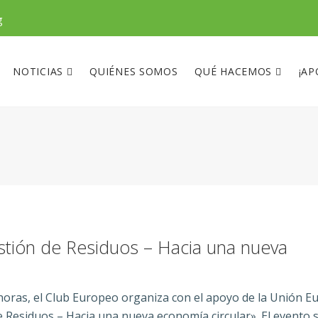
g
NOTICIAS
QUIÉNES SOMOS
QUÉ HACEMOS
¡AP
stión de Residuos – Hacia una nueva
9 horas, el Club Europeo organiza con el apoyo de la Unión 
 Residuos – Hacia una nueva economía circular». El evento 