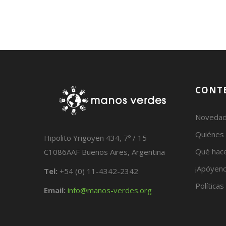
CONT
Noveda
Quiénes
Hipolito Yrigoyen 434, 7º / 15
Qué hac
C1086AAF Buenos Aires, Argentina
¡Apóyeno
Tel:
+54 (0) 11-4342-2342
Políticas
Email:
info@manos-verdes.org