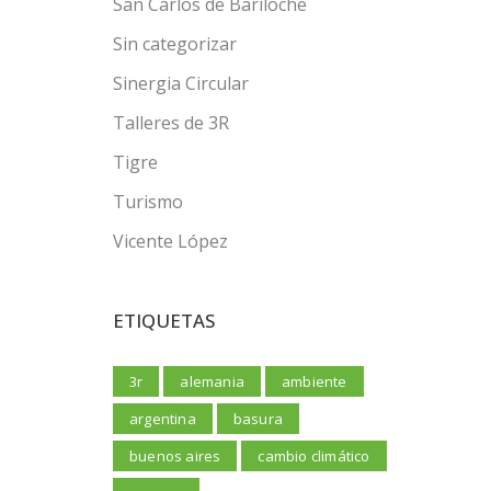
San Carlos de Bariloche
Sin categorizar
Sinergia Circular
Talleres de 3R
Tigre
Turismo
Vicente López
ETIQUETAS
3r
alemania
ambiente
argentina
basura
buenos aires
cambio climático