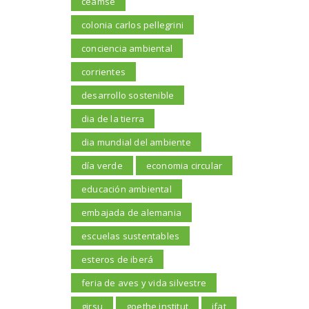
ceamse
colonia carlos pellegrini
conciencia ambiental
corrientes
desarrollo sostenible
dia de la tierra
dia mundial del ambiente
día verde
economia circular
educación ambiental
embajada de alemania
escuelas sustentables
esteros de iberá
feria de aves y vida silvestre
girsu
goethe institut
ifat