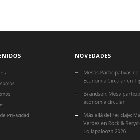
ENIDOS
NOVEDADES
Mesas Participativas de
des
Economía Circular en Ti
 somos
Brandsen: Mesa particip
emos
economía circular
s!
Más allá del reciclaje: 
 de Privacidad
Verdes en Rock & Recycl
Lollapalooza 2026