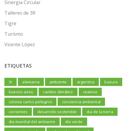
Sinergia Circular
Talleres de 3R
Tigre
Turismo
Vicente López
ETIQUETAS
3r
alemania
ambiente
argentina
basura
buenos aires
cambio climático
ceamse
colonia carlos pellegrini
conciencia ambiental
corrientes
desarrollo sostenible
dia de la tierra
dia mundial del ambiente
día verde