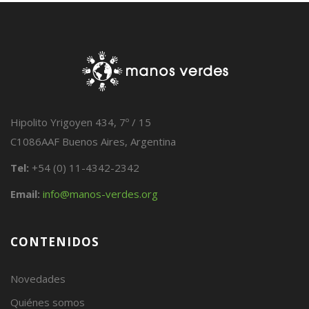
Hipolito Yrigoyen 434, 7º / 15
C1086AAF Buenos Aires, Argentina
Tel:
+54 (0) 11-4342-2342
Email:
info@manos-verdes.org
CONTENIDOS
Novedades
Quiénes somos