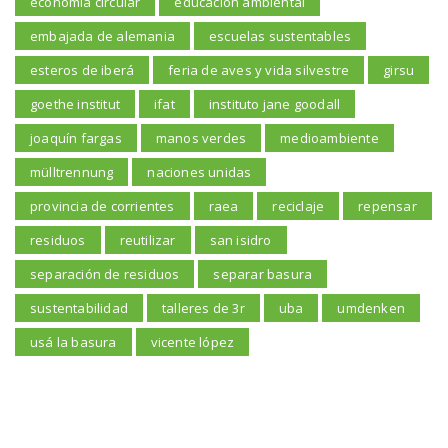
economia circular
educación ambiental
embajada de alemania
escuelas sustentables
esteros de iberá
feria de aves y vida silvestre
girsu
goethe institut
ifat
instituto jane goodall
joaquín fargas
manos verdes
medioambiente
mülltrennung
naciones unidas
provincia de corrientes
raea
reciclaje
repensar
residuos
reutilizar
san isidro
separación de residuos
separar basura
sustentabilidad
talleres de 3r
uba
umdenken
usá la basura
vicente lópez