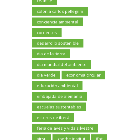
ceamse
colonia carlos pellegrini
conciencia ambiental
corrientes
desarrollo sostenible
dia de la tierra
dia mundial del ambiente
día verde
economia circular
educación ambiental
embajada de alemania
escuelas sustentables
esteros de iberá
feria de aves y vida silvestre
girsu
goethe institut
ifat