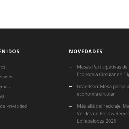
ENIDOS
NOVEDADES
Mesas Participativas de
des
Economía Circular en Ti
 somos
Brandsen: Mesa particip
emos
economía circular
s!
Más allá del reciclaje: 
 de Privacidad
Verdes en Rock & Recycl
Lollapalooza 2026