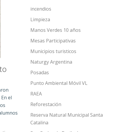
incendios
Limpieza
Manos Verdes 10 años
Mesas Participativas
Municipios turisticos
Naturgy Argentina
to
Posadas
Punto Ambiental Móvil VL
aron
RAEA
 En el
Reforestación
tos
 alumnos
Reserva Natural Municipal Santa
Catalina