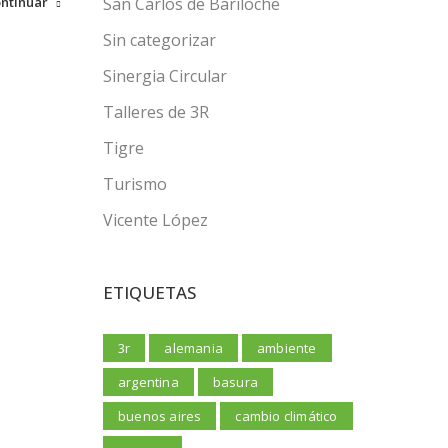
San Carlos de Bariloche
ntinuar
Sin categorizar
Sinergia Circular
Talleres de 3R
Tigre
Turismo
Vicente López
ETIQUETAS
3r
alemania
ambiente
argentina
basura
buenos aires
cambio climático