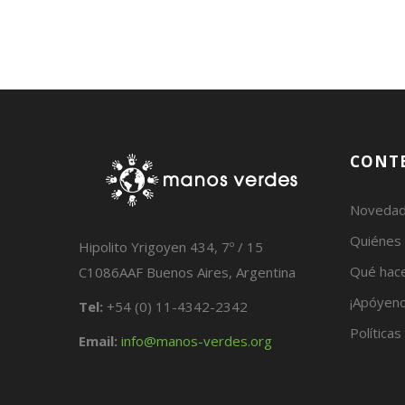
CONT
Noveda
Quiénes
Hipolito Yrigoyen 434, 7º / 15
Qué hac
C1086AAF Buenos Aires, Argentina
¡Apóyeno
Tel:
+54 (0) 11-4342-2342
Políticas
Email:
info@manos-verdes.org