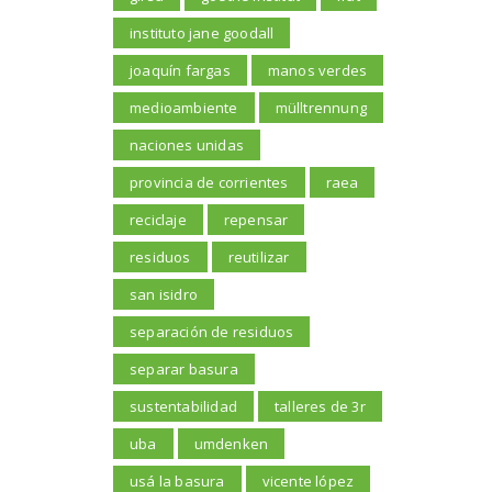
instituto jane goodall
joaquín fargas
manos verdes
medioambiente
mülltrennung
naciones unidas
provincia de corrientes
raea
reciclaje
repensar
residuos
reutilizar
san isidro
separación de residuos
separar basura
sustentabilidad
talleres de 3r
uba
umdenken
usá la basura
vicente lópez