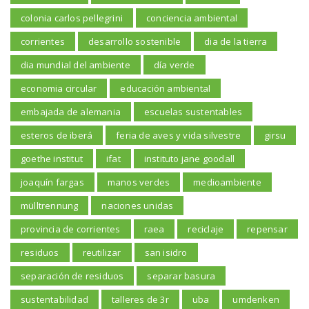
colonia carlos pellegrini
conciencia ambiental
corrientes
desarrollo sostenible
dia de la tierra
dia mundial del ambiente
día verde
economia circular
educación ambiental
embajada de alemania
escuelas sustentables
esteros de iberá
feria de aves y vida silvestre
girsu
goethe institut
ifat
instituto jane goodall
joaquín fargas
manos verdes
medioambiente
mülltrennung
naciones unidas
provincia de corrientes
raea
reciclaje
repensar
residuos
reutilizar
san isidro
separación de residuos
separar basura
sustentabilidad
talleres de 3r
uba
umdenken