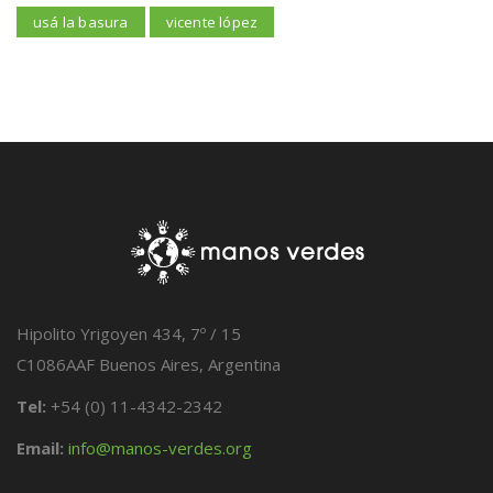
usá la basura
vicente lópez
Hipolito Yrigoyen 434, 7º / 15
C1086AAF Buenos Aires, Argentina
Tel:
+54 (0) 11-4342-2342
Email:
info@manos-verdes.org